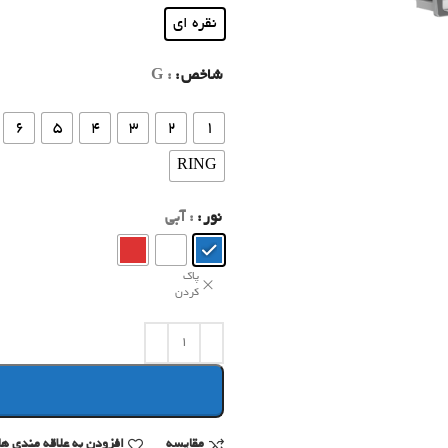
نقره ای
شاخص
: G
6
5
4
3
2
1
RING
نور
: آبی
پاک
کردن
مقایسه
افزودن به علاقه مندی ها