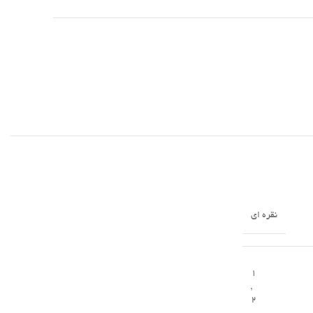
نقره ای
1
,
2