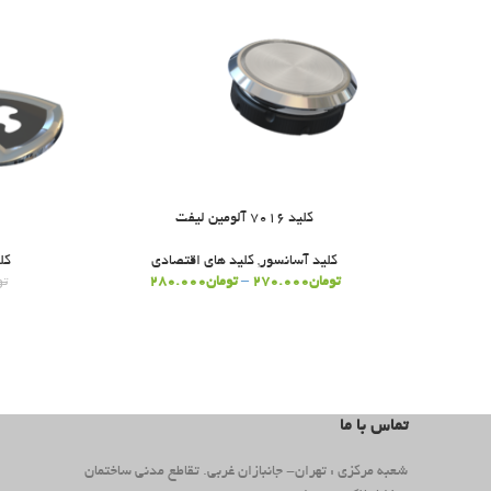
کلید 7016 آلومین لیفت
کلید آسانسور
,
کلید های اقتصادی
کل
تومان
270.000
–
تومان
280.000
تو
تماس با ما
شعبه مرکزی : تهران- جانبازان غربی. تقاطع مدنی ساختمان