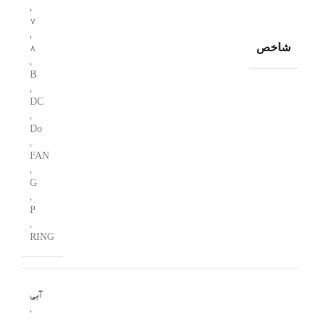
,
7
,
شاخص
8
,
B
,
DC
,
Do
,
FAN
,
G
,
P
,
RING
آبی
,